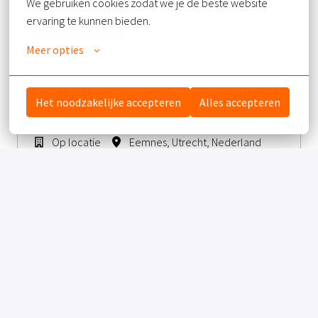
We gebruiken cookies zodat we je de beste website 
ervaring te kunnen bieden.
Bekijk vacature
Meer opties
RESTAURANT MANAGER / CHEF
Het noodzakelijke accepteren
Alles accepteren
BEDIENING
Op locatie
Eemnes
,
Utrecht
,
Nederland
Bekijk vacature
ZELFSTANDIG WERKEND KOK
Op locatie
Eemnes
,
Utrecht
,
Nederland
Bekijk vacature